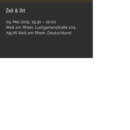
Zeit & Ort
09. Mai 2025, 19:30 – 22:00
Weil am Rhein, Lustgartenstraße 104,
79576 Weil am Rhein, Deutschland
Folge uns:
Impressum
Datenschutz
© 2025 Guggemuik Zinke-Waggis
e.V. Weil am Rhein